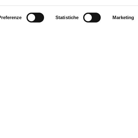
SICUREZZA PRODOTTO: scopri tutti i corsi
Preferenze
Statistiche
Marketing
Articoli
Articoli