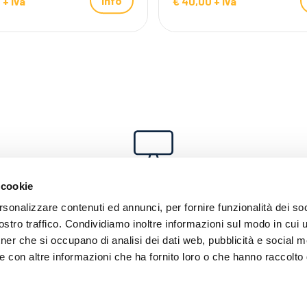
Info
 + iva
€ 40,00 + iva
WEBINAR DIISOCIANATI
 cookie
rsonalizzare contenuti ed annunci, per fornire funzionalità dei soc
Al momento non sono previsti webinar.
stro traffico. Condividiamo inoltre informazioni sul modo in cui ut
tner che si occupano di analisi dei dati web, pubblicità e social m
e con altre informazioni che ha fornito loro o che hanno raccolto