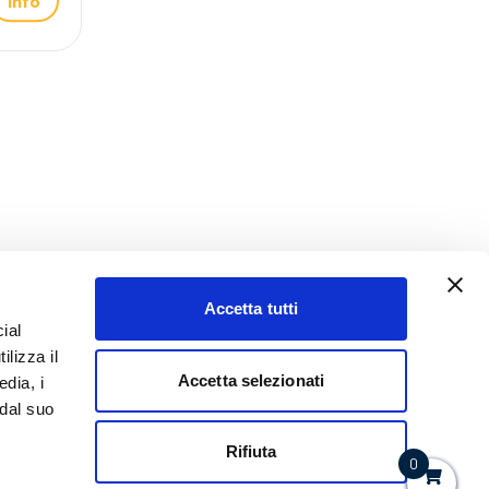
Info
Accetta tutti
ial
ilizza il
Accetta selezionati
edia, i
 dal suo
Rifiuta
0