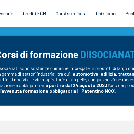
endario
Crediti ECM
Corsi su misura
Chi siamo
Pubb
Corsi di formazione
DIISOCIANAT
I diisocianati sono sostanze chimiche impiegate in prodotti di largo 
a gamma di settori industriali tra cui:
automotive, edilizia, tratta
fetti nocivi alle vie respiratorie e alla pelle, dunque, ne viene rac
mazione è obbligatoria:
a partire dal 24 agosto 2023
l’uso dei pro
l’avvenuta formazione obbligatoria
(il
Patentino NCO
).