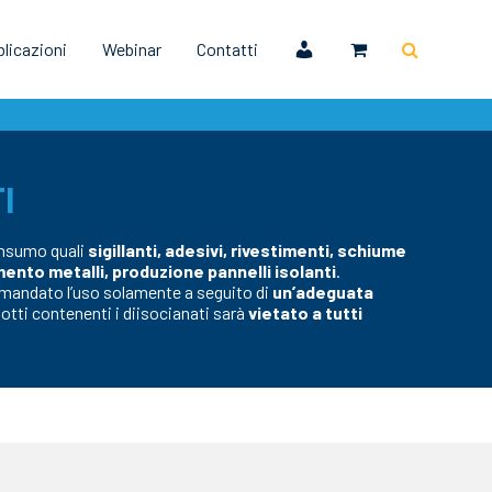
licazioni
Webinar
Contatti
I
consumo quali
sigillanti, adesivi, rivestimenti, schiume
mento metalli, produzione pannelli isolanti
.
comandato l’uso solamente a seguito di
un’adeguata
dotti contenenti i diisocianati sarà
vietato a tutti