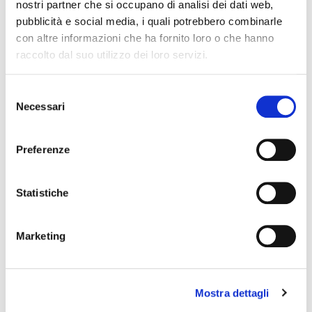
cancella filtri
nostri partner che si occupano di analisi dei dati web,
pubblicità e social media, i quali potrebbero combinarle
con altre informazioni che ha fornito loro o che hanno
raccolto dal suo utilizzo dei loro servizi.
Selezione
RSPP
WEBINAR
Necessari
del
TRASPORTO
consenso
Preferenze
online
28 MAGGIO 2026
Statistiche
4 ORE
Reg&Ship Symposium
Marketing
Info
€90,00 + iva
Mostra dettagli