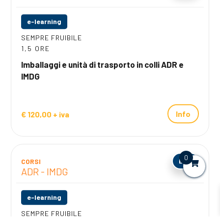
e-learning
SEMPRE FRUIBILE
1,5 ORE
Imballaggi e unità di trasporto in colli ADR e
IMDG
Info
€ 120,00 + iva
0
ECM
CORSI
ADR - IMDG
e-learning
SEMPRE FRUIBILE