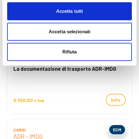
Accetta tutti
RSPP + ECM
CORSI
ADR - IMDG
Accetta selezionati
online
28 SETTEMBRE 2026
Rifiuta
2 ORE
La documentazione di trasporto ADR-IMDG
Info
€ 100,00 + iva
ECM
CORSI
ADR - IMDG