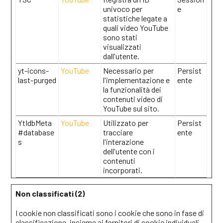
univoco per
e
statistiche legate a
quali video YouTube
sono stati
visualizzati
dall'utente.
yt-icons-
YouTube
Necessario per
Persist
last-purged
l'implementazione e
ente
la funzionalità dei
contenuti video di
YouTube sul sito.
YtIdbMeta
YouTube
Utilizzato per
Persist
#database
tracciare
ente
s
l'interazione
dell'utente con i
contenuti
incorporati.
Non classificati (2)
I cookie non classificati sono i cookie che sono in fase di
classificazione, insieme ai fornitori di cookie individuali.