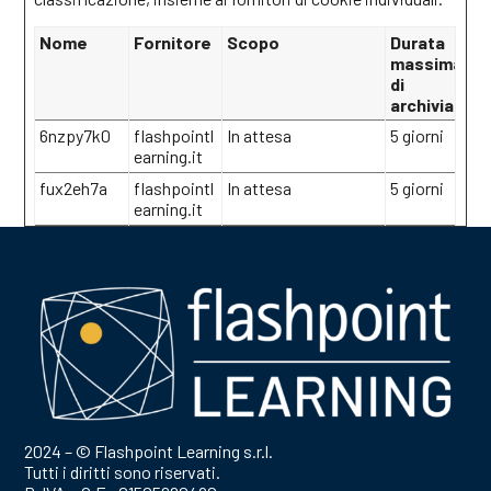
Nome
Fornitore
Scopo
Durata
massima
di
archiviazion
6nzpy7k0
flashpointl
In attesa
5 giorni
earning.it
fux2eh7a
flashpointl
In attesa
5 giorni
earning.it
2024 – © Flashpoint Learning s.r.l.
Tutti i diritti sono riservati.