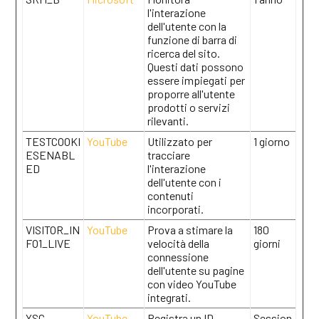
l'interazione
dell'utente con la
funzione di barra di
ricerca del sito.
Questi dati possono
essere impiegati per
proporre all'utente
prodotti o servizi
rilevanti.
TESTCOOKI
YouTube
Utilizzato per
1 giorno
ESENABL
tracciare
ED
l'interazione
dell'utente con i
contenuti
incorporati.
VISITOR_IN
YouTube
Prova a stimare la
180
FO1_LIVE
velocità della
giorni
connessione
dell'utente su pagine
con video YouTube
integrati.
YSC
YouTube
Registra un ID
Session