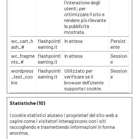
l'interazione degli
utenti, per
ottimizzare il sito e
rendere più rilevante
la pubblicità
mostrata.
wc_cart_h
flashpointl
In attesa
Persist
ash_#
earning.it
ente
wc_fragme
flashpointl
In attesa
Session
nts_#
earning.it
e
wordpress
flashpointl
Utilizzato per
Session
_test_coo
earning.it
verificare se il
e
kie
browser dell'utente
supporta i cookie.
Statistiche (10)
I cookie statistici aiutano i proprietari del sito web a
capire come i visitatori interagiscono con i siti
raccogliendo e trasmettendo informazioni in forma
anonima.