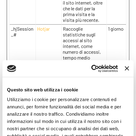
il sito internet, oltre
che le dati per la
prima visita e la
visita più recente.
_hjSession
Hotjar
Raccoglie
1 giorno
_#
statistiche sugli
accessi al sito
internet, come
numero di accessi,
tempo medio
trascorso sul sito
internet e quali
pagine sono state
lette.
_hjSession
Hotjar
Raccoglie
1 anno
Questo sito web utilizza i cookie
User_#
statistiche sugli
Utilizziamo i cookie per personalizzare contenuti ed
accessi al sito
internet, come
annunci, per fornire funzionalità dei social media e per
numero di accessi,
analizzare il nostro traffico. Condividiamo inoltre
tempo medio
informazioni sul modo in cui utilizza il nostro sito con i
trascorso sul sito
nostri partner che si occupano di analisi dei dati web,
internet e quali
pagine sono state
pubblicità e social media, i quali potrebbero combinarle