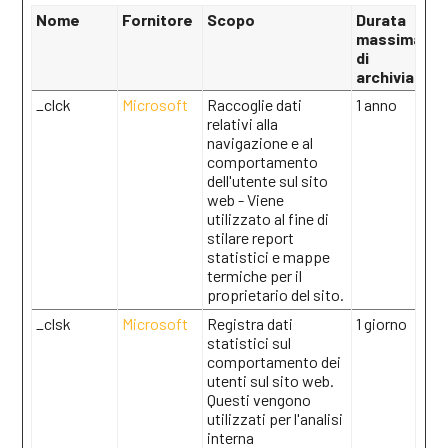
Nome
Fornitore
Scopo
Durata
massima
di
archiviazion
_clck
Microsoft
Raccoglie dati
1 anno
relativi alla
navigazione e al
comportamento
dell'utente sul sito
web - Viene
utilizzato al fine di
stilare report
statistici e mappe
termiche per il
proprietario del sito.
_clsk
Microsoft
Registra dati
1 giorno
statistici sul
comportamento dei
utenti sul sito web.
Questi vengono
utilizzati per l'analisi
interna