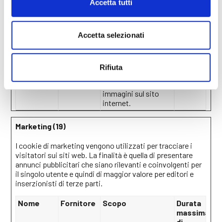
Accetta tutti
vengono utilizzate
per ottimizzare
l’esperienza del
visitatore.
Accetta selezionati
hjViewport
Hotjar
Salva la dimensione
Session
Id
dello schermo
e
dell'utente per
Rifiuta
adattare la
dimensione delle
immagini sul sito
internet.
Marketing (19)
I cookie di marketing vengono utilizzati per tracciare i
visitatori sui siti web. La finalità è quella di presentare
annunci pubblicitari che siano rilevanti e coinvolgenti per
il singolo utente e quindi di maggior valore per editori e
inserzionisti di terze parti.
Nome
Fornitore
Scopo
Durata
massima
di