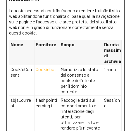
I cookie necessari contribuiscono a rendere fruibile il sito
web abilitandone funzionalità di base quali la navigazione
sulle pagine e l'accesso alle aree protette del sito. Il sito
web non è in grado di funzionare correttamente senza
questi cookie.
Nome
Fornitore
Scopo
Durata
massima
di
archiviazion
CookieCon
Cookiebot
Memorizza lo stato
1 anno
sent
del consenso ai
cookie dell'utente
per il dominio
corrente
sbjs_curre
flashpointl
Raccoglie dati sul
Session
nt
earning.it
comportamento e
e
l'interazione degli
utenti, per
ottimizzare il sito e
rendere più rilevante