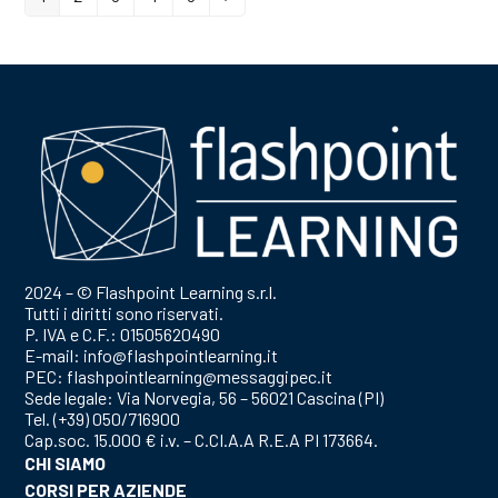
2024 – © Flashpoint Learning s.r.l.
Tutti i diritti sono riservati.
P. IVA e C.F.: 01505620490
E-mail:
info@flashpointlearning.it
PEC:
flashpointlearning@messaggipec.it
Sede legale: Via Norvegia, 56 – 56021 Cascina (PI)
Tel.
(+39) 050/716900
Cap.soc. 15.000 € i.v. – C.CI.A.A R.E.A PI 173664.
CHI SIAMO
CORSI PER AZIENDE