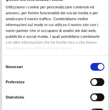
Classificazione CLP: miscele, principi ponte e
Utilizziamo i cookie per personalizzare contenuti ed
aspetti tossicologici correlati
annunci, per fornire funzionalità dei social media e per
From:
€
140,00
+ iva
analizzare il nostro traffico. Condividiamo inoltre
informazioni sul modo in cui utilizza il nostro sito con i
nostri partner che si occupano di analisi dei dati web,
OUT OF STOCK
pubblicità e social media, i quali potrebbero combinarle
con altre informazioni che ha fornito loro o che hanno
raccolto dal suo utilizzo dei loro servizi.
Selezione
Necessari
del
consenso
Preferenze
Statistiche