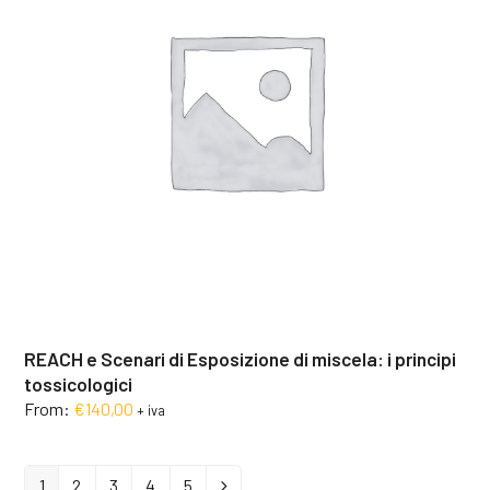
REACH e Scenari di Esposizione di miscela: i principi
tossicologici
From:
€
140,00
+ iva
1
2
3
4
5