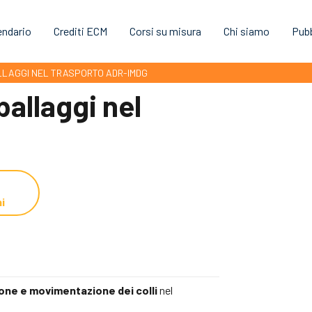
endario
Crediti ECM
Corsi su misura
Chi siamo
Pubb
ALLAGGI NEL TRASPORTO ADR-IMDG
ballaggi nel
G
i
ione e movimentazione dei colli
nel