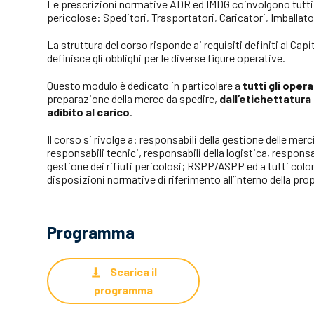
Le prescrizioni normative ADR ed IMDG coinvolgono tutti gl
pericolose: Speditori, Trasportatori, Caricatori, Imballato
La struttura del corso risponde ai requisiti definiti al Ca
definisce gli obblighi per le diverse figure operative.
Questo modulo è dedicato in particolare a
tutti gli oper
preparazione della merce da spedire,
dall’etichettatura 
adibito al carico
.
Il corso si rivolge a: responsabili della gestione delle me
responsabili tecnici, responsabili della logistica, respons
gestione dei rifiuti pericolosi
; RSPP/ASPP ed a tutti color
disposizioni normative di riferimento all’interno della pr
Programma
Scarica il
programma