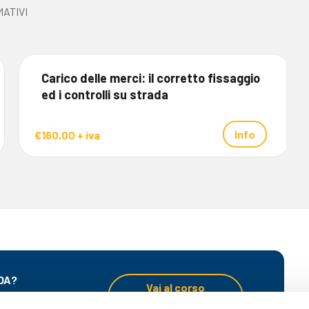
ATIVI
Carico delle merci: il corretto fissaggio
ed i controlli su strada
Info
€160,00 + iva
DA?
Vai al corso
o
aziendale