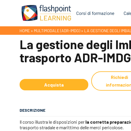
Corsi di formazione
Cal
HOME
»
MULTIMODALE (ADR-IMDG)
»
LA GESTIONE DEGLI IMB
La gestione degli Im
trasporto ADR-IMD
Richiedi
Acquista
informazion
DESCRIZIONE
Il corso illustra le disposizioni per
la corretta preparaz
trasporto stradale e marittimo delle merci pericolose.