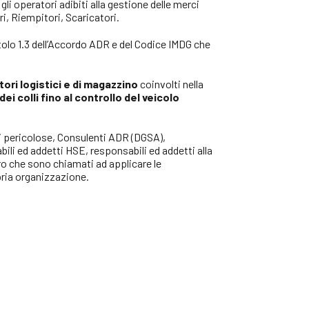
i operatori adibiti alla gestione delle merci
ri, Riempitori, Scaricatori.
pitolo 1.3 dell’Accordo ADR e del Codice IMDG che
atori logistici e di magazzino
coinvolti nella
dei colli fino al controllo del veicolo
rci pericolose, Consulenti ADR (DGSA),
abili ed addetti HSE,
responsabili ed addetti alla
o che sono chiamati ad applicare le
opria organizzazione.