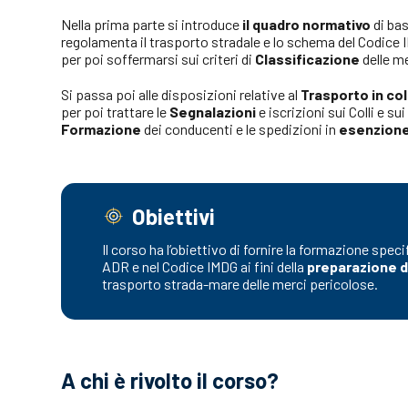
Nella prima parte si introduce
il quadro normativo
di ba
regolamenta il trasporto stradale e lo schema del Codice
per poi soffermarsi sui criteri di
Classificazione
delle m
Si passa poi alle disposizioni relative al
Trasporto in col
per poi trattare le
Segnalazioni
e iscrizioni sui Colli e sui
Formazione
dei conducenti e le spedizioni in
esenzion
Obiettivi
Il corso ha l’obiettivo di fornire la formazione spec
ADR e nel Codice IMDG ai fini della
preparazione de
trasporto strada-mare delle merci pericolose.
A chi è rivolto il corso?