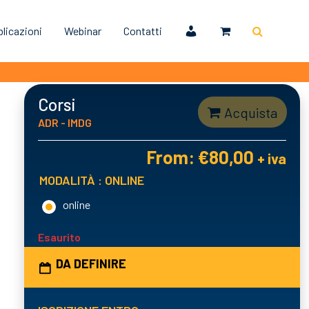
licazioni
Webinar
Contatti
Corsi
Acquista
ADR - IMDG
From:
€
80,00
+ iva
MODALITÀ
: ONLINE
online
Esaurito
DA DEFINIRE