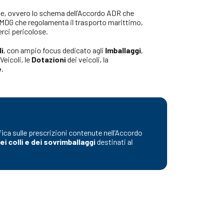
se, ovvero lo schema dell’Accordo ADR che
 IMDG che regolamenta il trasporto marittimo,
erci pericolose.
li
, con ampio focus dedicato agli
Imballaggi
,
 Veicoli, le
Dotazioni
dei veicoli, la
e
.
ifica sulle prescrizioni contenute nell’Accordo
i colli e dei sovrimballaggi
destinati al