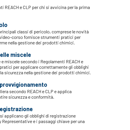
ti REACH e CLP per chi si avvicina per la prima
colo
rincipali classi di pericolo, comprese le novità
video-corso fornisce strumenti pratici per
me nella gestione dei prodotti chimici.
delle miscele
e e miscele secondo i Regolamenti REACH e
ratici per applicare correttamente gli obblighi
la sicurezza nella gestione dei prodotti chimici.
 approvvigionamento
 filiera secondo REACH e CLP e applica
ntire sicurezza e conformità.
registrazione
applicano gli obblighi di registrazione
nly Representative e i passaggi chiave per una