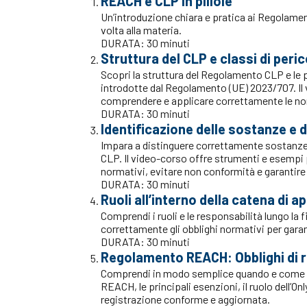
REACH e CLP in pillole
Un’introduzione chiara e pratica ai Regolamen
volta alla materia.
DURATA: 30 minuti
Struttura del CLP e classi di peri
Scopri la struttura del Regolamento CLP e le p
introdotte dal Regolamento (UE) 2023/707. Il 
comprendere e applicare correttamente le nor
DURATA: 30 minuti
Identificazione delle sostanze e 
Impara a distinguere correttamente sostanz
CLP. Il video-corso offre strumenti e esempi p
normativi, evitare non conformità e garantire 
DURATA: 30 minuti
Ruoli all’interno della catena di
Comprendi i ruoli e le responsabilità lungo la
correttamente gli obblighi normativi per gara
DURATA: 30 minuti
Regolamento REACH: Obblighi di 
Comprendi in modo semplice quando e come si 
REACH, le principali esenzioni, il ruolo dell’O
registrazione conforme e aggiornata.