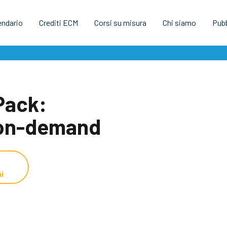
endario
Crediti ECM
Corsi su misura
Chi siamo
Pubb
Pack:
i on-demand
i