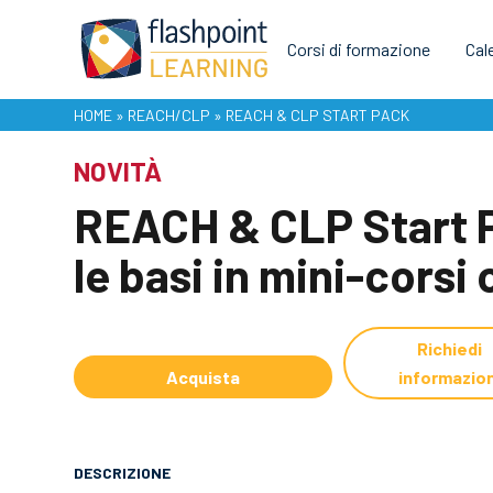
Corsi di formazione
Cal
HOME
»
REACH/CLP
»
REACH & CLP START PACK
NOVITÀ
REACH & CLP Start 
le basi in mini-cors
Richiedi
Acquista
informazion
DESCRIZIONE