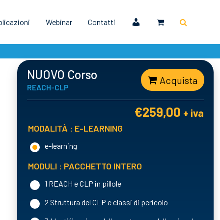
licazioni
Webinar
Contatti
NUOVO Corso
Acquista
REACH-CLP
€
259,00
+ iva
MODALITÀ
: E-LEARNING
e-learning
MODULI
: PACCHETTO INTERO
1 REACH e CLP in pillole
2 Struttura del CLP e classi di pericolo