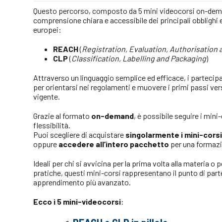
Questo percorso, composto da 5 mini videocorsi on-dema
comprensione chiara e accessibile dei principali obblighi e 
europei:
REACH
(
Registration, Evaluation, Authorisation 
CLP
(
Classification, Labelling and Packaging
)
Attraverso un linguaggio semplice ed efficace, i parteci
per orientarsi nei regolamenti e muovere i primi passi ver
vigente.
Grazie al formato
on-demand
, è possibile seguire i mini
flessibilità.
Puoi scegliere di acquistare
singolarmente i mini-cors
oppure
accedere all’intero pacchetto
per una formazi
Ideali per chi si avvicina per la prima volta alla materia o 
pratiche, questi mini-corsi rappresentano il punto di par
apprendimento più avanzato.
Ecco i 5 mini-videocorsi
: