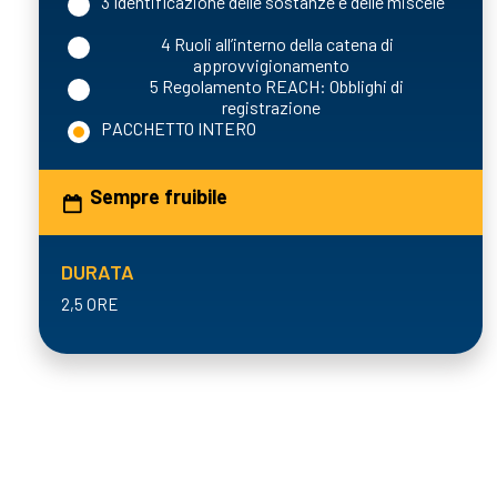
3 Identificazione delle sostanze e delle miscele
4 Ruoli all’interno della catena di
approvvigionamento
5 Regolamento REACH: Obblighi di
registrazione
PACCHETTO INTERO
Sempre fruibile
DURATA
2,5 ORE