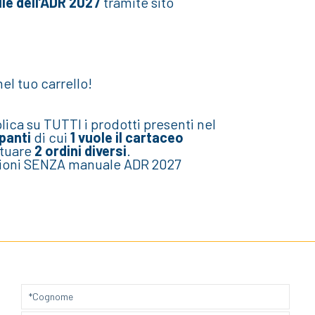
ile dell’ADR 2027
tramite sito
el tuo carrello!
plica su TUTTI i prodotti presenti nel
panti
di cui
1 vuole il cartaceo
ttuare
2 ordini diversi
.
azioni SENZA manuale ADR 2027