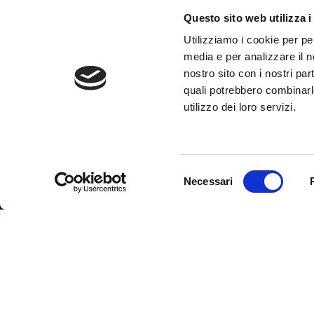
personale presso le tue sedi operative
Questo sito web utilizza i
Utilizziamo i cookie per pe
media e per analizzare il no
nostro sito con i nostri par
quali potrebbero combinarl
utilizzo dei loro servizi.
2024 – © F
Tutti i diri
P. IVA e C
Selezione
Necessari
E-mail:
in
del
PEC:
flas
consenso
Sede legal
Tel.
(+39) 
Cap.soc. 15
PRIVACY POLICY
|
COOKIE POLICY
|
NOTE LEGALI
|
CONDIZIONI 