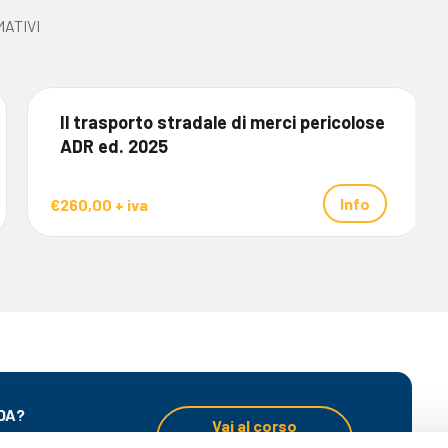
ATIVI
Il trasporto stradale di merci pericolose
ADR ed. 2025
Info
€260,00 + iva
DA?
Vai al corso
o