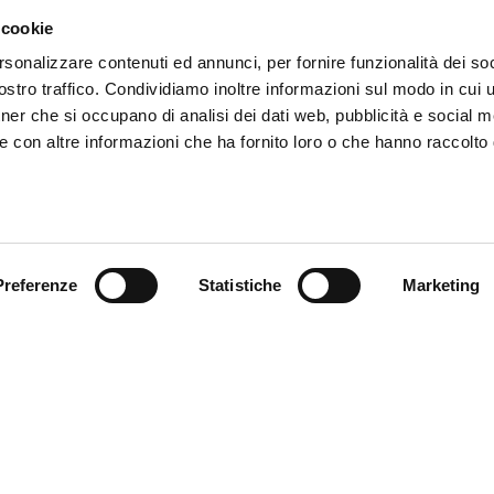
aziendale
 cookie
rsonalizzare contenuti ed annunci, per fornire funzionalità dei soc
stro traffico. Condividiamo inoltre informazioni sul modo in cui ut
tner che si occupano di analisi dei dati web, pubblicità e social m
e con altre informazioni che ha fornito loro o che hanno raccolto
lashpoint Learning s.r.l.
tti sono riservati.
.F.: 01505620490
Preferenze
Statistiche
Marketing
fo@flashpointlearning.it
hpointlearning@messaggipec.it
e: Via Norvegia, 56 – 56021 Cascina (PI)
050/716900
.000 € i.v. – C.CI.A.A R.E.A PI 173664.
DI VENDITA
|
CREDITS
|
ACCORDO DI CONTITOLARITÀ
|
ACCESSIBILITÀ