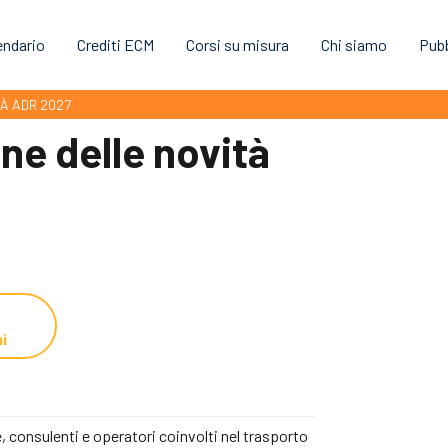
endario
Crediti ECM
Corsi su misura
Chi siamo
Pubb
À ADR 2027
ne delle novità
i
 consulenti e operatori coinvolti nel trasporto