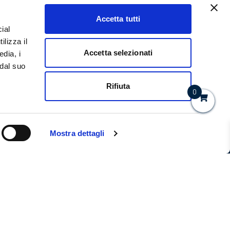
Accetta tutti
ial
ilizza il
Accetta selezionati
edia, i
 dal suo
Rifiuta
0
CHI SIAMO
LinkedIn
Youtube
CORSI PER AZIENDE
PUBBLICAZIONI
Mostra dettagli
FAQ
CONTATTI