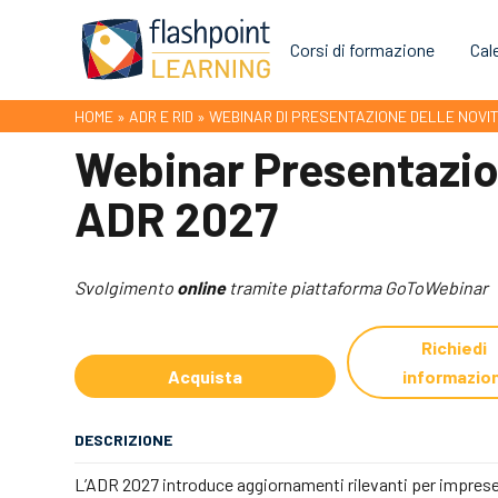
Corsi di formazione
Cal
HOME
»
ADR E RID
»
WEBINAR DI PRESENTAZIONE DELLE NOVIT
Webinar Presentazio
ADR 2027
Svolgimento
online
tramite piattaforma GoToWebinar
Richiedi
Acquista
informazion
DESCRIZIONE
L’ADR 2027 introduce aggiornamenti rilevanti per imprese,