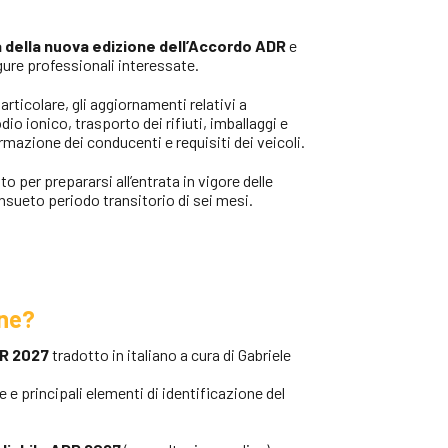
tà della nuova edizione dell’Accordo ADR
e
igure professionali interessate.
rticolare, gli aggiornamenti relativi a
dio ionico, trasporto dei rifiuti, imballaggi e
rmazione dei conducenti e requisiti dei veicoli.
to per prepararsi all’entrata in vigore delle
onsueto periodo transitorio di sei mesi.
one?
DR 2027
tradotto in italiano a cura di Gabriele
 e principali elementi di identificazione del