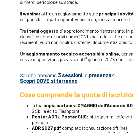
di merci pericolose su strada.
Il
webinar
offre un aggiornamento sulle
principali novi
sui possibili impatti operativi per le organizzazioni e le f
Tra i
temi oggetto
di approfondimento rientreranno, in pa
classificazione e nuovi numeri ONU, batterie al litio e al so
recipienti vuoti non ripuliti, cisterne, documentazione, fo
Un
aggiornamento tecnico accessibile online
, pensa
nuove disposizioni, prevista dal 1° gennaio 2027, con il c
Sai che abbiamo
3 sessioni
in
presenza
?
Scopri DOVE si terranno
Cosa comprende la quota di iscrizi
la tua
copia cartacea OMAGGIO dell’Accordo A
Scibilia edito Flashpoint
Poster ADR
e
Poster GHS
: pittogrammi, etichette
pericolo
ADR 2027 pdf
completo (consultazione offline)