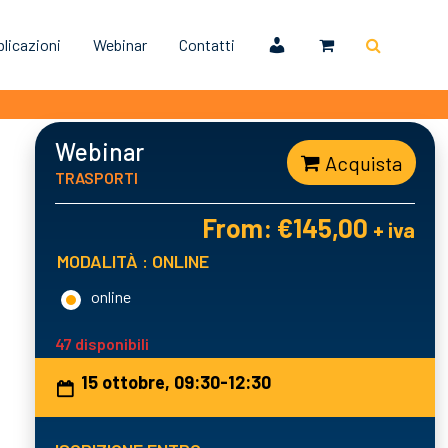
licazioni
Webinar
Contatti
Webinar
Acquista
TRASPORTI
From:
€
145,00
+ iva
MODALITÀ
: ONLINE
online
47 disponibili
15 ottobre, 09:30-12:30