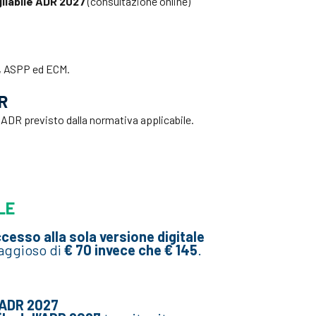
gliabile ADR 2027
(consultazione online)
P, ASPP ed ECM.
DR
 ADR previsto dalla normativa applicabile.
LE
cesso alla sola versione digitale
aggioso di
€ 70 invece che € 145
.
 ADR 2027