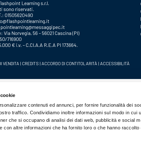
lashpoint Learning s.r.l.
tti sono riservati.
.F.: 01505620490
fo@flashpointlearning.it
hpointlearning@messaggipec.it
e: Via Norvegia, 56 – 56021 Cascina (PI)
050/716900
.000 € i.v. – C.CI.A.A R.E.A PI 173664.
DI VENDITA
|
CREDITS
|
ACCORDO DI CONTITOLARITÀ
|
ACCESSIBILITÀ
 cookie
rsonalizzare contenuti ed annunci, per fornire funzionalità dei soc
stro traffico. Condividiamo inoltre informazioni sul modo in cui ut
tner che si occupano di analisi dei dati web, pubblicità e social m
e con altre informazioni che ha fornito loro o che hanno raccolto