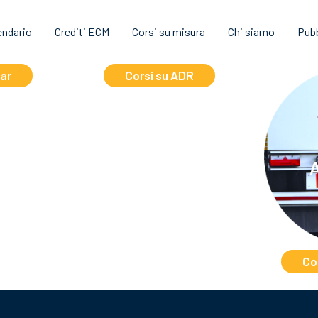
endario
Crediti ECM
Corsi su misura
Chi siamo
Pubb
ar
ADR