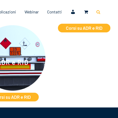
licazioni
Webinar
Contatti
ADR e RID
ADR e RID
ADR e RID