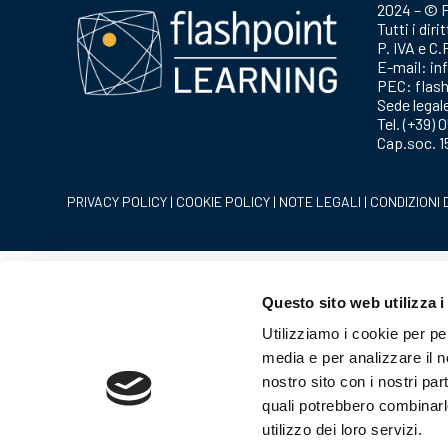
2024 – © F
Tutti i diri
P. IVA e C
E-mail:
in
PEC:
flas
Sede legal
Tel.
(+39) 
Cap.soc. 15
PRIVACY POLICY
|
COOKIE POLICY
|
NOTE LEGALI
|
CONDIZIONI 
Questo sito web utilizza i
Utilizziamo i cookie per pe
media e per analizzare il no
nostro sito con i nostri par
quali potrebbero combinarl
utilizzo dei loro servizi.