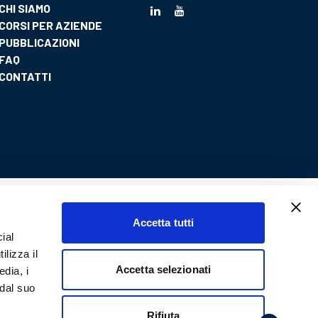
CHI SIAMO
LinkedIn
Youtube
CORSI PER AZIENDE
PUBBLICAZIONI
FAQ
CONTATTI
Accetta tutti
ial
ilizza il
Accetta selezionati
edia, i
 dal suo
Rifiuta